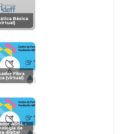
ática Básica
virtual)
sador Fibra
a (virtual)
ador ADSL -
ología de
ea digital