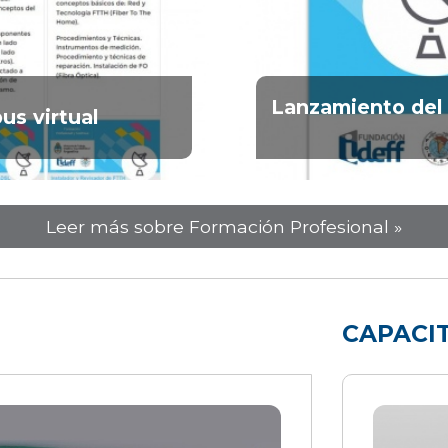
Lanzamiento del 
us virtual
Leer más sobre Formación Profesional »
CAPACI