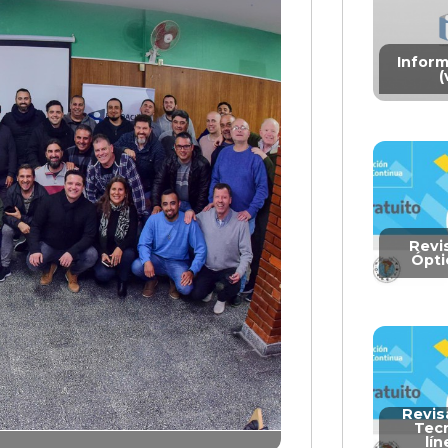
Inform
(
Revi
Óptic
Revis
Tecn
lín